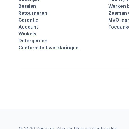
Betalen
Werken b
Retourneren
Zeeman 
Garantie
MVO jaar
Account
Toeganke
Winkels
Detergenten
Conformiteitsverklaringen
© 2026 Zeeman. Alle rechten voorbehouden.