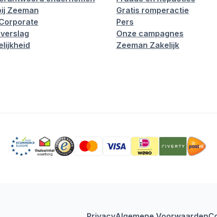
ij Zeeman
Gratis romperactie
Corporate
Pers
verslag
Onze campagnes
lijkheid
Zeeman Zakelijk
Privacy
Algemene Voorwaarden
C