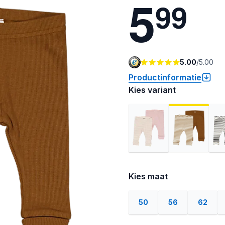
5
9
9
5.00
/
5.00
Productinformatie
Kies variant
Kies maat
50
56
62