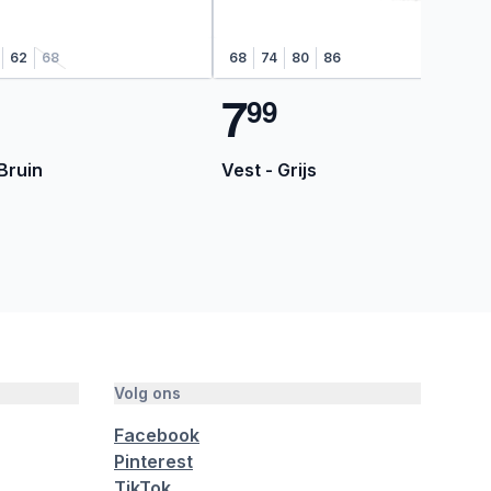
62
68
68
74
80
86
7
9
9
 Bruin
Vest - Grijs
Volg ons
Facebook
Pinterest
TikTok