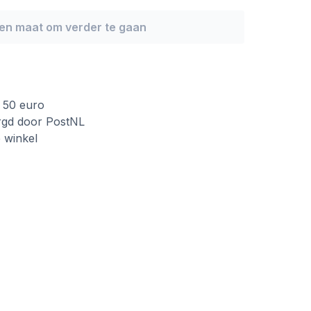
een maat om verder te gaan
f 50 euro
rgd door PostNL
e winkel