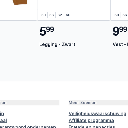
50
56
62
68
50
56
5
9
9
9
9
9
Legging - Zwart
Vest -
man
Meer Zeeman
jn
Veiligheidswaarschuwing
aal
Affiliate programma
verantwoord ondernemen
Fraude en nepacties