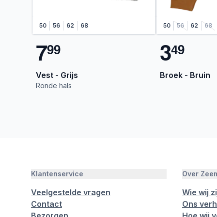
50
56
62
68
50
56
62
68
7
3
9
9
4
9
Vest - Grijs
Broek - Bruin
Ronde hals
Klantenservice
Over Zee
Veelgestelde vragen
Wie wij zi
Contact
Ons verh
Bezorgen
Hoe wij 