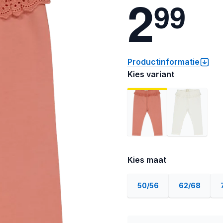
2
9
9
Productinformatie
Kies variant
Kies maat
50/56
62/68