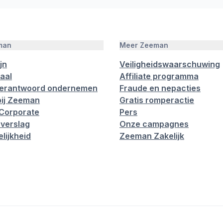
man
Meer Zeeman
jn
Veiligheidswaarschuwing
aal
Affiliate programma
verantwoord ondernemen
Fraude en nepacties
ij Zeeman
Gratis romperactie
Corporate
Pers
verslag
Onze campagnes
lijkheid
Zeeman Zakelijk