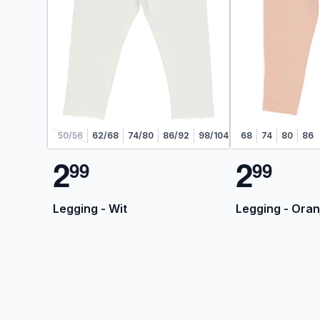
50/56
62/68
74/80
86/92
98/104
68
74
80
86
2
2
9
9
9
9
Legging - Wit
Legging - Oran