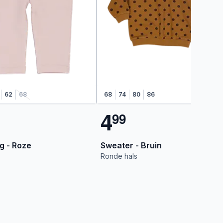
62
68
68
74
80
86
4
9
9
g - Roze
Sweater - Bruin
Ronde hals