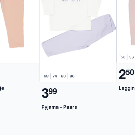
50
56
2
5
0
68
74
80
86
3
je
Leggin
9
9
Pyjama - Paars