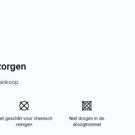
zorgen
aankoop.
iet geschikt voor chemisch
Niet drogen in de
reinigen
droogtrommel