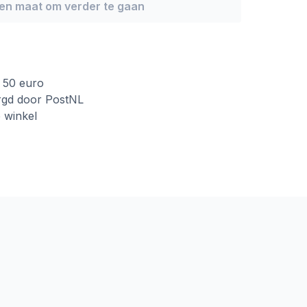
een maat om verder te gaan
f 50 euro
rgd door PostNL
e winkel