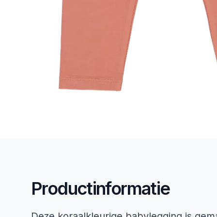
Productinformatie
Deze koraalkleurige babylegging is ge