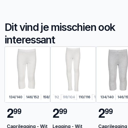
Dit vind je misschien ook
interessant
134/140
146/152
158/164
92
98/104
110/116
122/128
134/140
146/1
2
2
2
9
9
9
9
9
9
Caprilegging - Wit
Legging - Wit
Caprilegging 