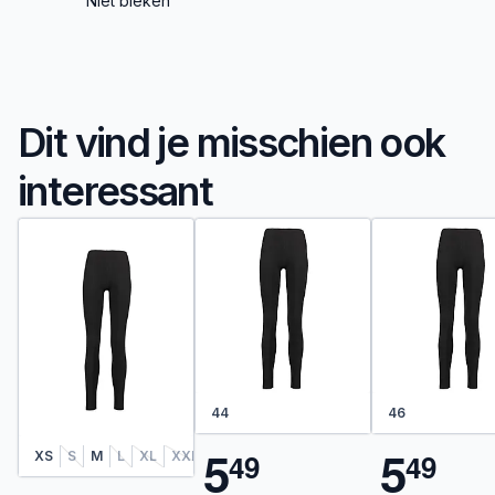
Niet bleken
Dit vind je misschien ook
interessant
44
46
5
5
4
9
4
9
XS
S
M
L
XL
XXL