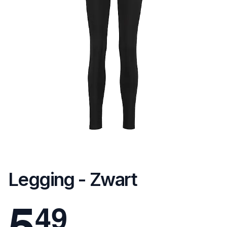
Legging - Zwart
5
4
9