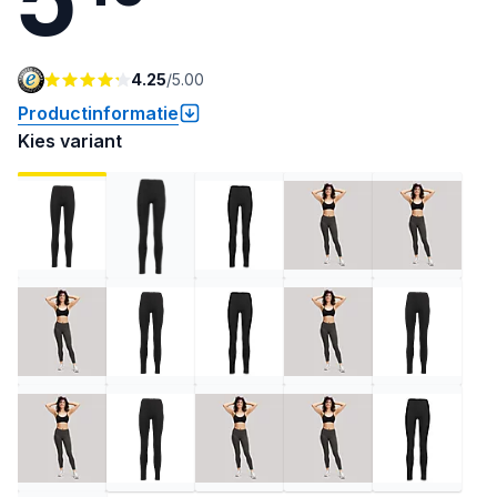
4.25
/
5.00
Productinformatie
Kies variant