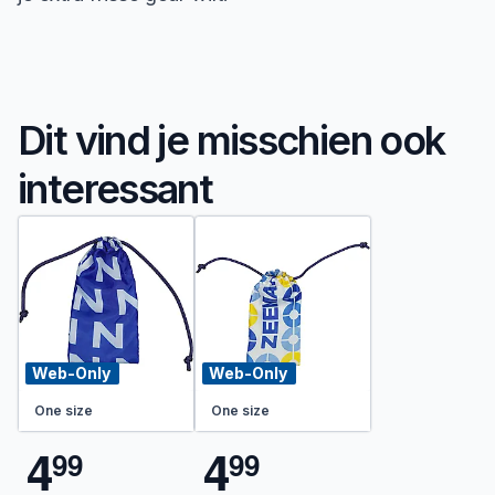
Dit vind je misschien ook
interessant
Web-Only
Web-Only
One size
One size
4
4
9
9
9
9