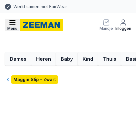
Werkt samen met FairWear
Menu
Mandje
Inloggen
Dames
Heren
Baby
Kind
Thuis
Bas
Terug
Maggie Slip - Zwart