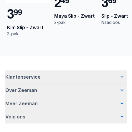
2
3
4
9
6
9
3
9
9
Maya Slip - Zwart
Slip - Zwart
2-pak
Naadloos
Kim Slip - Zwart
3-pak
Klantenservice
Over Zeeman
Veelgestelde vragen
Contact
Meer Zeeman
Wie wij zijn
Bezorgen
Ons verhaal
Betalen
Volg ons
Veiligheidswaarschuwing
Hoe wij verantwoord ondernemen
Retourneren
Affiliate programma
Werken bij Zeeman
Garantie
Facebook