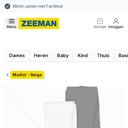
Werkt samen met FairWear
Menu
Mandje
Inloggen
Dames
Heren
Baby
Kind
Thuis
Bas
Terug
Maillot - Beige