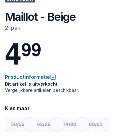
Maillot - Beige
2-pak
4
9
9
Productinformatie
Dit artikel is uitverkocht.
Vergelijkbare artikelen beschikbaar.
Kies maat
50/56
62/68
74/80
86/92