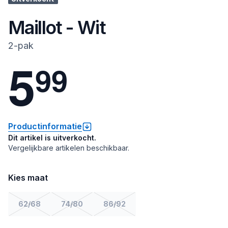
Maillot - Wit
2-pak
5
9
9
Productinformatie
Dit artikel is uitverkocht.
Vergelijkbare artikelen beschikbaar.
Kies maat
62/68
74/80
86/92