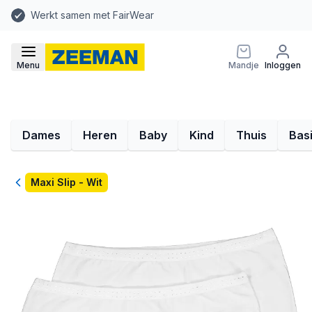
Werkt samen met FairWear
Menu
Mandje
Inloggen
Dames
Heren
Baby
Kind
Thuis
Bas
Terug
Maxi Slip - Wit