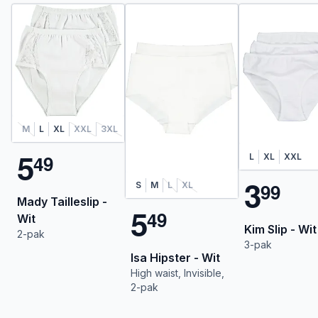
M
L
XL
XXL
3XL
5
4
9
L
XL
XXL
3
9
9
S
M
L
XL
Mady Tailleslip -
5
4
9
Wit
Kim Slip - Wit
2-pak
3-pak
Isa Hipster - Wit
High waist, Invisible,
2-pak