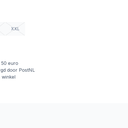
XXL
f 50 euro
rgd door PostNL
e winkel