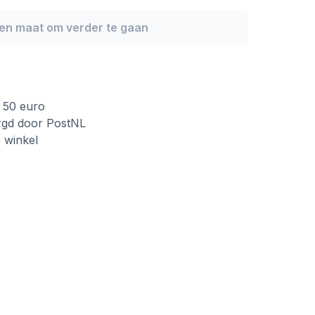
een maat om verder te gaan
f 50 euro
rgd door PostNL
e winkel