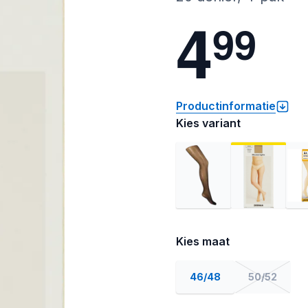
4
9
9
Productinformatie
Kies variant
Kies maat
46/48
50/52