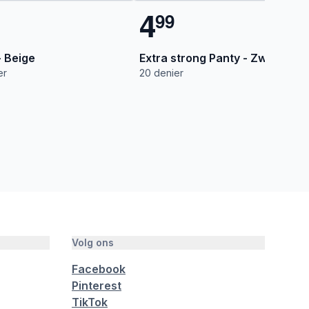
4
9
9
- Beige
Extra strong Panty - Zwart
er
20 denier
Volg ons
Facebook
Pinterest
TikTok