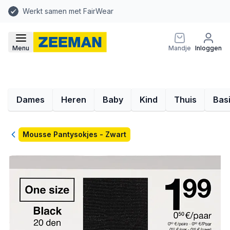
Werkt samen met FairWear
Menu
Mandje
Inloggen
Dames
Heren
Baby
Kind
Thuis
Bas
Terug
Mousse Pantysokjes - Zwart