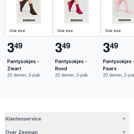
One size
One size
One size
3
3
3
4
9
4
9
4
9
Pantysokjes -
Pantysokjes -
Pantysokjes 
Zwart
Rood
Paars
20 denier, 2-pak
20 denier, 2-pak
20 denier, 2-pa
Klantenservice
Over Zeeman
Veelgestelde vragen