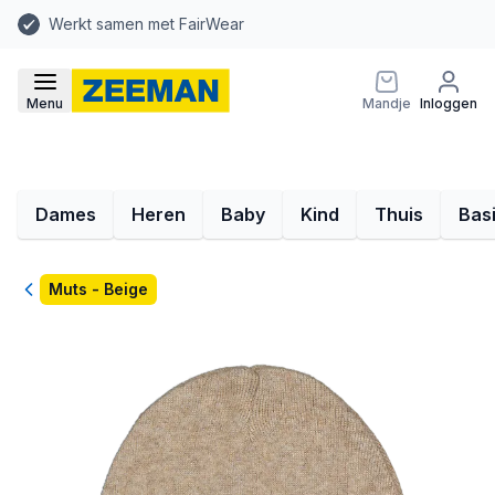
Werkt samen met FairWear
Menu
Mandje
Inloggen
Dames
Heren
Baby
Kind
Thuis
Bas
Terug
Muts - Beige