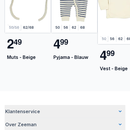
50/56
62/68
50
56
62
68
2
4
4
9
9
9
50
56
62
6
4
9
9
Muts - Beige
Pyjama - Blauw
Vest - Beige
Klantenservice
Over Zeeman
Veelgestelde vragen