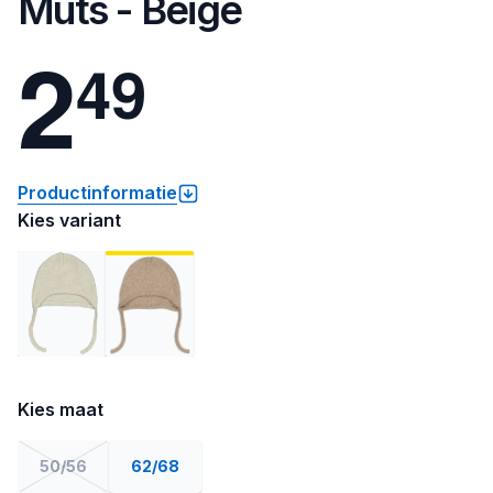
Muts - Beige
2
4
9
Productinformatie
Kies variant
Kies maat
50/56
62/68