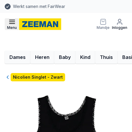
Werkt samen met FairWear
Menu
Mandje
Inloggen
Dames
Heren
Baby
Kind
Thuis
Bas
Terug
Nicolien Singlet - Zwart