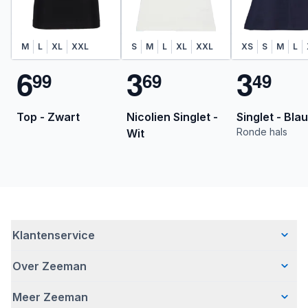
M
L
XL
XXL
S
M
L
XL
XXL
XS
S
M
L
6
3
3
9
9
6
9
4
9
Top - Zwart
Nicolien Singlet -
Singlet - Bla
Ronde hals
Wit
Klantenservice
Over Zeeman
Veelgestelde vragen
Contact
Meer Zeeman
Wie wij zijn
Bezorgen