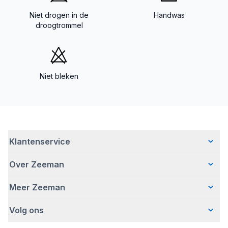
Niet drogen in de
Handwas
droogtrommel
Niet bleken
Klantenservice
Over Zeeman
Veelgestelde vragen
Contact
Meer Zeeman
Wie wij zijn
Bezorgen
Ons verhaal
Betalen
Volg ons
Veiligheidswaarschuwing
Hoe wij verantwoord ondernemen
Retourneren
Affiliate programma
Werken bij Zeeman