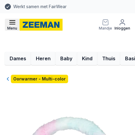
Werkt samen met FairWear
Menu
Mandje
Inloggen
Dames
Heren
Baby
Kind
Thuis
Bas
Terug
Oorwarmer - Multi-color