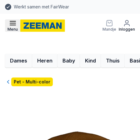
Werkt samen met FairWear
Menu
Mandje
Inloggen
Dames
Heren
Baby
Kind
Thuis
Bas
Terug
Pet - Multi-color