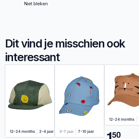
Niet bleken
Dit vind je misschien ook
interessant
12-24 months
1
5
0
12-24 months
2-4 jaar
4-7 jaar
4-7 jaar
7-10 jaar