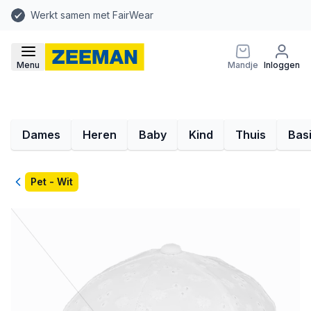
Werkt samen met FairWear
Menu
Mandje
Inloggen
Dames
Heren
Baby
Kind
Thuis
Bas
Terug
Pet - Wit