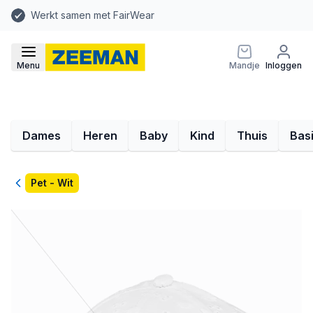
Werkt samen met FairWear
Menu
Mandje
Inloggen
Dames
Heren
Baby
Kind
Thuis
Bas
Terug
Pet - Wit