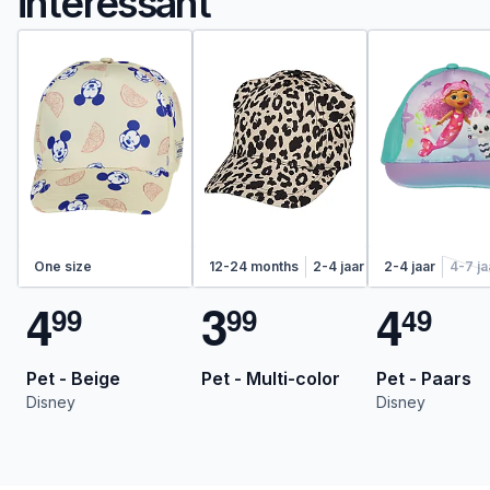
interessant
One size
12-24 months
2-4 jaar
2-4 jaar
4-7 ja
4
3
4
9
9
9
9
4
9
Pet - Beige
Pet - Multi-color
Pet - Paars
Disney
Disney