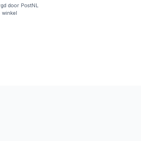
rgd door PostNL
e winkel