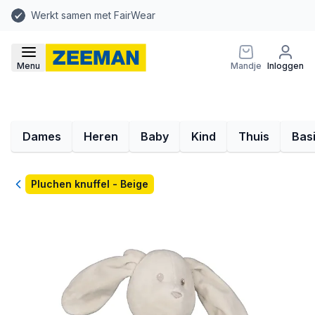
Werkt samen met FairWear
Menu
Mandje
Inloggen
Dames
Heren
Baby
Kind
Thuis
Bas
Terug
Pluchen knuffel - Beige