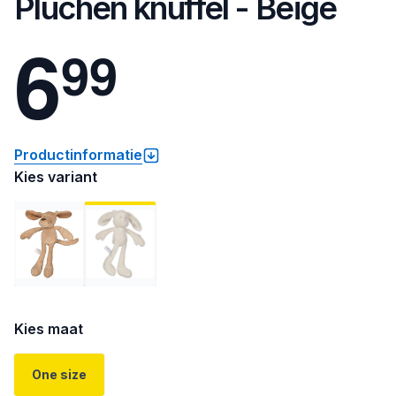
Pluchen knuffel - Beige
6
9
9
Productinformatie
Kies variant
Kies maat
One size