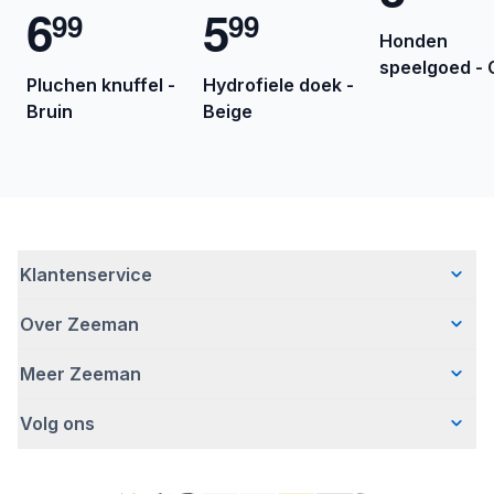
6
5
9
9
9
9
Honden
speelgoed - G
Pluchen knuffel -
Hydrofiele doek -
Bruin
Beige
Klantenservice
Over Zeeman
Veelgestelde vragen
Contact
Meer Zeeman
Wie wij zijn
Bezorgen
Ons verhaal
Betalen
Volg ons
Veiligheidswaarschuwing
Hoe wij verantwoord ondernemen
Retourneren
Affiliate programma
Werken bij Zeeman
Garantie
Facebook
Fraude en nepacties
Zeeman Corporate
Account