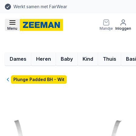
Werkt samen met FairWear
Menu
Mandje
Inloggen
Dames
Heren
Baby
Kind
Thuis
Bas
Terug
Plunge Padded BH - Wit