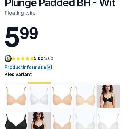
Plunge Padded BH - Wit
Floating wire
5
9
9
5.00
/
5.00
Productinformatie
Kies variant