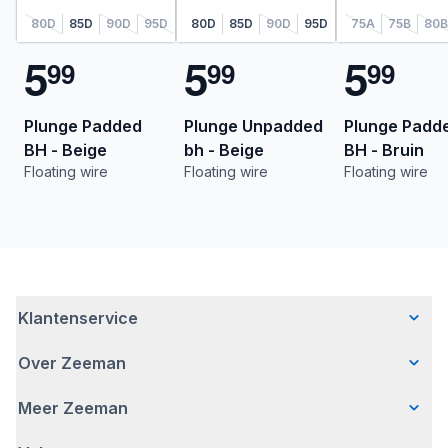
80D
85D
90D
95D
80D
85D
90D
95D
75A
75B
80B
5
5
5
9
9
9
9
9
9
Plunge Padded
Plunge Unpadded
Plunge Padd
BH - Beige
bh - Beige
BH - Bruin
Floating wire
Floating wire
Floating wire
Klantenservice
Over Zeeman
Veelgestelde vragen
Contact
Meer Zeeman
Wie wij zijn
Bezorgen
Ons verhaal
Betalen