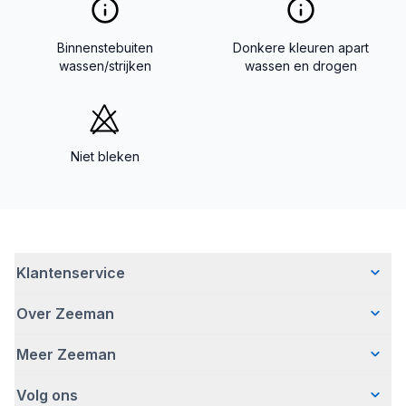
Binnenstebuiten
Donkere kleuren apart
wassen/strijken
wassen en drogen
Niet bleken
Klantenservice
Over Zeeman
Veelgestelde vragen
Contact
Meer Zeeman
Wie wij zijn
Bezorgen
Ons verhaal
Betalen
Volg ons
Veiligheidswaarschuwing
Hoe wij verantwoord ondernemen
Retourneren