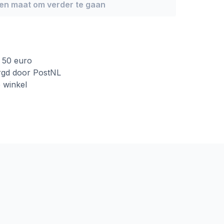
een maat om verder te gaan
f 50 euro
rgd door PostNL
e winkel