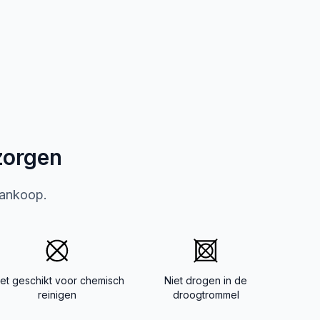
zorgen
aankoop.
iet geschikt voor chemisch
Niet drogen in de
reinigen
droogtrommel