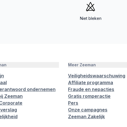
Niet bleken
man
Meer Zeeman
jn
Veiligheidswaarschuwing
aal
Affiliate programma
verantwoord ondernemen
Fraude en nepacties
ij Zeeman
Gratis romperactie
Corporate
Pers
verslag
Onze campagnes
lijkheid
Zeeman Zakelijk