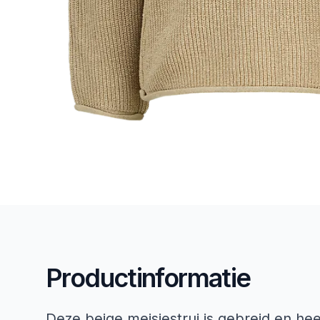
Productinformatie
Deze beige meisjestrui is gebreid en he