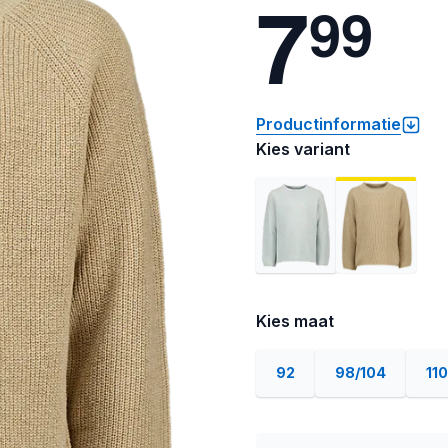
7
9
9
Productinformatie
Kies variant
Kies maat
92
98/104
110