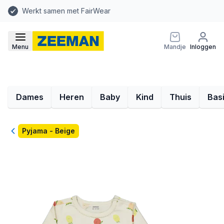
Werkt samen met FairWear
Menu
Mandje
Inloggen
Dames
Heren
Baby
Kind
Thuis
Bas
Terug
Pyjama - Beige