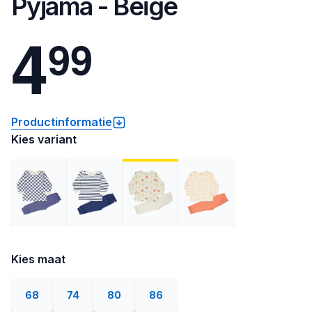
Pyjama - Beige
4
9
9
Productinformatie
Kies variant
Kies maat
68
74
80
86