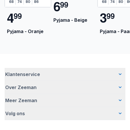
6
9
9
68
74
80
86
68
74
80
8
4
3
9
9
9
9
Pyjama - Beige
Pyjama - Oranje
Pyjama - Paa
Klantenservice
Over Zeeman
Veelgestelde vragen
Contact
Meer Zeeman
Wie wij zijn
Bezorgen
Ons verhaal
Betalen
Volg ons
Veiligheidswaarschuwing
Hoe wij verantwoord ondernemen
Retourneren
Affiliate programma
Werken bij Zeeman
Garantie
Facebook
Fraude en nepacties
Zeeman Corporate