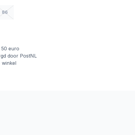
86
f 50 euro
rgd door PostNL
e winkel