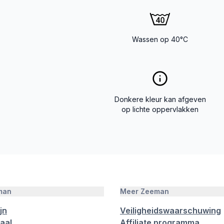
Wassen op 40°C
Donkere kleur kan afgeven
op lichte oppervlakken
man
Meer Zeeman
jn
Veiligheidswaarschuwing
aal
Affiliate programma