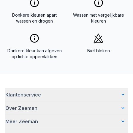
Donkere kleuren apart
Wassen met vergelijkbare
wassen en drogen
kleuren
Donkere kleur kan afgeven
Niet bleken
op lichte oppervlakken
Klantenservice
Over Zeeman
Veelgestelde vragen
Contact
Meer Zeeman
Wie wij zijn
Bezorgen
Ons verhaal
Betalen