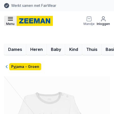
Werkt samen met FairWear
Menu
Mandje
Inloggen
Dames
Heren
Baby
Kind
Thuis
Bas
Terug
Pyjama - Groen