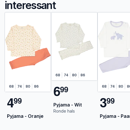
interessant
68
74
80
86
6
9
9
68
74
80
86
68
74
80
8
4
3
9
9
9
9
Pyjama - Wit
Ronde hals
Pyjama - Oranje
Pyjama - Paa