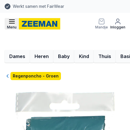
Werkt samen met FairWear
Menu
Mandje
Inloggen
Dames
Heren
Baby
Kind
Thuis
Bas
Terug
Regenponcho - Groen