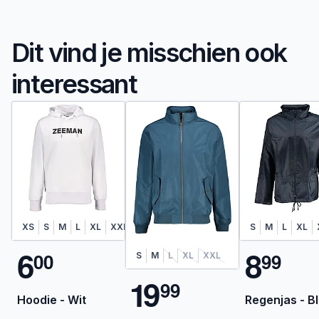
Dit vind je misschien ook
interessant
XS
S
M
L
XL
XXL
S
M
L
XL
6
8
0
0
9
9
S
M
L
XL
XXL
1
9
9
9
Hoodie - Wit
Regenjas - B