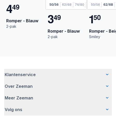
4
4
9
50/56
62/68
74/80
86/92
50/56
98/104
62/68
3
1
4
9
5
0
Romper - Blauw
2-pak
Romper - Blauw
Romper - Bei
2-pak
Smiley
Klantenservice
Over Zeeman
Veelgestelde vragen
Contact
Meer Zeeman
Wie wij zijn
Bezorgen
Ons verhaal
Betalen
Volg ons
Veiligheidswaarschuwing
Hoe wij verantwoord ondernemen
Retourneren