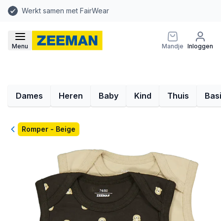
Werkt samen met FairWear
Menu
Mandje
Inloggen
Dames
Heren
Baby
Kind
Thuis
Bas
Terug
Romper - Beige