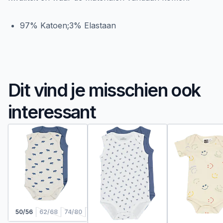
97% Katoen;3% Elastaan
Dit vind je misschien ook
interessant
50/56
62/68
74/80
86/92
98/104