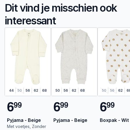
Dit vind je misschien ook
interessant
44
50
56
62
68
50
56
62
68
50
56
62
6
6
6
6
9
9
9
9
9
9
Pyjama - Beige
Pyjama - Beige
Boxpak - Wit
Met voetjes, Zonder