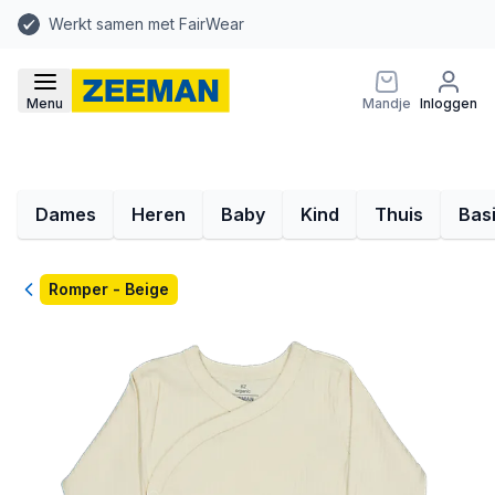
Werkt samen met FairWear
Menu
Mandje
Inloggen
Dames
Heren
Baby
Kind
Thuis
Bas
Terug
Romper - Beige