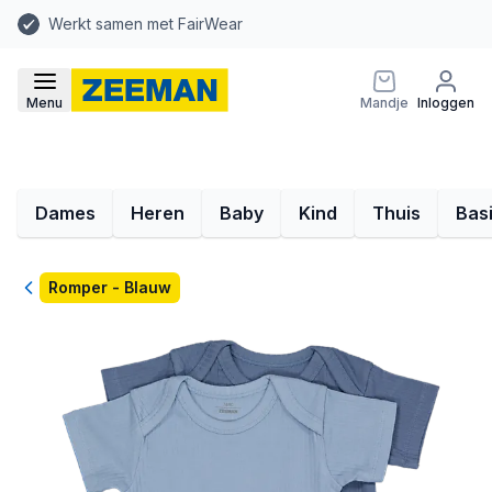
Werkt samen met FairWear
Menu
Mandje
Inloggen
Dames
Heren
Baby
Kind
Thuis
Bas
Terug
Romper - Blauw