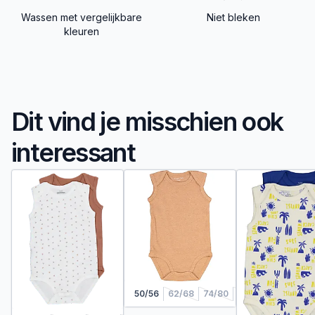
Wassen met vergelijkbare
Niet bleken
kleuren
Dit vind je misschien ook
interessant
50/56
62/68
74/80
86/92
98/104