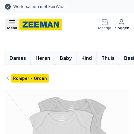
Werkt samen met FairWear
Menu
Mandje
Inloggen
Dames
Heren
Baby
Kind
Thuis
Bas
Terug
Romper - Groen