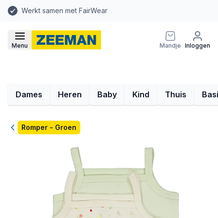
Werkt samen met FairWear
Menu
Mandje
Inloggen
Dames
Heren
Baby
Kind
Thuis
Bas
Terug
Romper - Groen