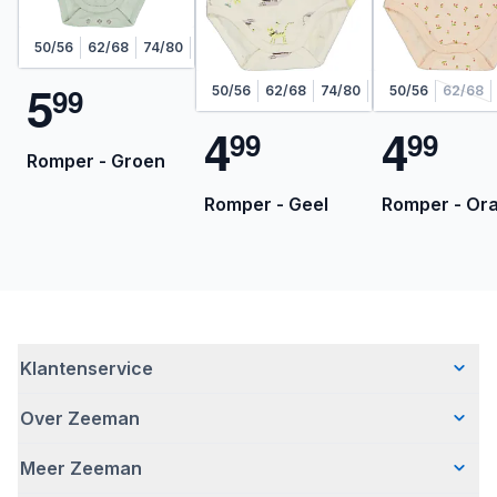
50/56
62/68
74/80
86/92
98/104
5
9
9
50/56
62/68
74/80
86/92
50/56
98/104
62/68
4
4
9
9
9
9
Romper - Groen
Romper - Geel
Romper - Ora
Klantenservice
Over Zeeman
Veelgestelde vragen
Contact
Meer Zeeman
Wie wij zijn
Bezorgen