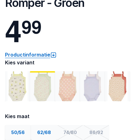
Romper - Groen
4
9
9
Productinformatie
Kies variant
Kies maat
50/56
62/68
74/80
86/92