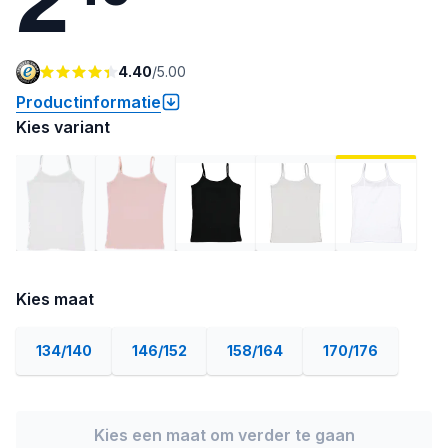
4.40
/
5.00
Productinformatie
Kies variant
Kies maat
134/140
146/152
158/164
170/176
Kies een maat om verder te gaan