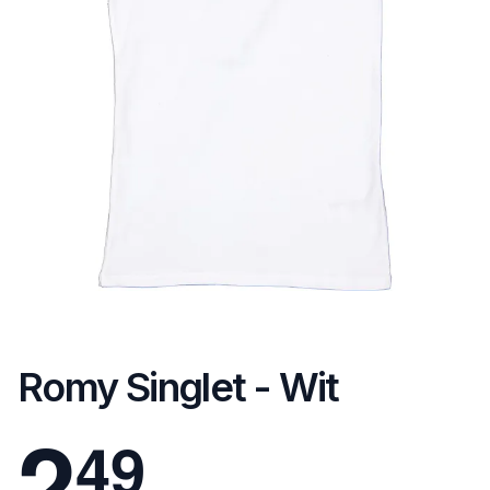
Romy Singlet - Wit
2
4
9