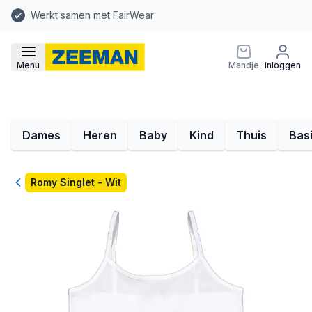
Werkt samen met FairWear
Menu
Mandje
Inloggen
Dames
Heren
Baby
Kind
Thuis
Bas
Terug
Romy Singlet - Wit