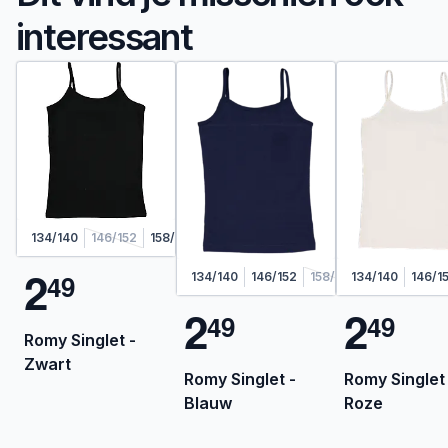
interessant
134/140
146/152
158/164
170/176
2
4
9
134/140
146/152
158/164
134/140
170/176
146/1
2
2
4
9
4
9
Romy Singlet -
Zwart
Romy Singlet -
Romy Singlet 
Blauw
Roze