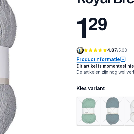
1
2
9
4.87
/
5.00
Productinformatie
Dit artikel is momenteel ni
De artikelen zijn nog wel ver
Kies variant