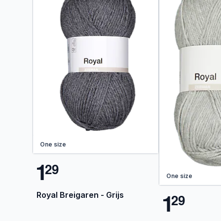
One size
1
2
9
One size
1
Royal Breigaren - Grijs
2
9