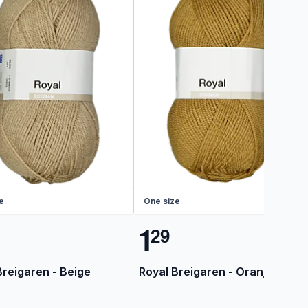
e
One size
1
2
9
Breigaren - Beige
Royal Breigaren - Oranje