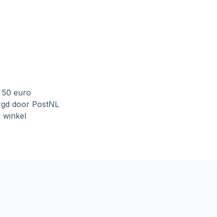
f 50 euro
rgd door PostNL
e winkel