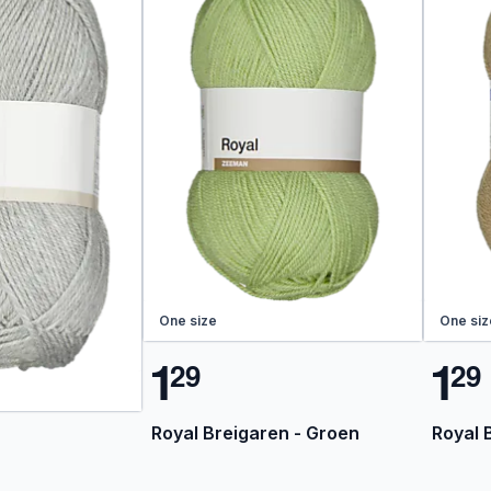
One size
One siz
1
1
2
9
2
9
Royal Breigaren - Groen
Royal 