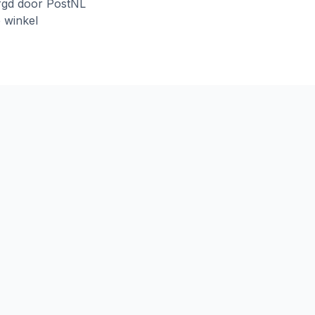
rgd door PostNL
e winkel