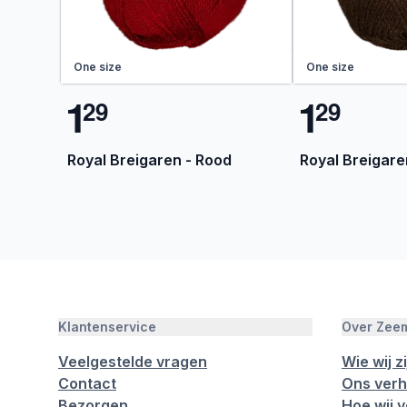
One size
One size
1
1
2
9
2
9
Royal Breigaren - Rood
Royal Breigare
Klantenservice
Over Zee
Veelgestelde vragen
Wie wij zi
Contact
Ons verh
Bezorgen
Hoe wij 