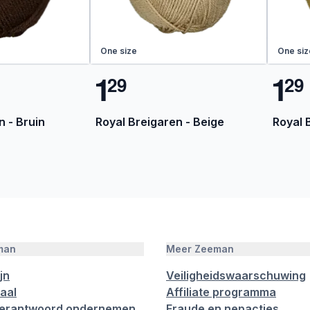
One size
One siz
1
1
2
9
2
9
n - Bruin
Royal Breigaren - Beige
Royal 
man
Meer Zeeman
jn
Veiligheidswaarschuwing
aal
Affiliate programma
verantwoord ondernemen
Fraude en nepacties