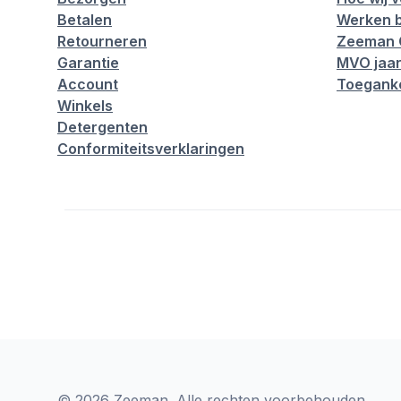
Betalen
Werken b
Retourneren
Zeeman 
Garantie
MVO jaar
Account
Toeganke
Winkels
Detergenten
Conformiteitsverklaringen
© 2026 Zeeman. Alle rechten voorbehouden.