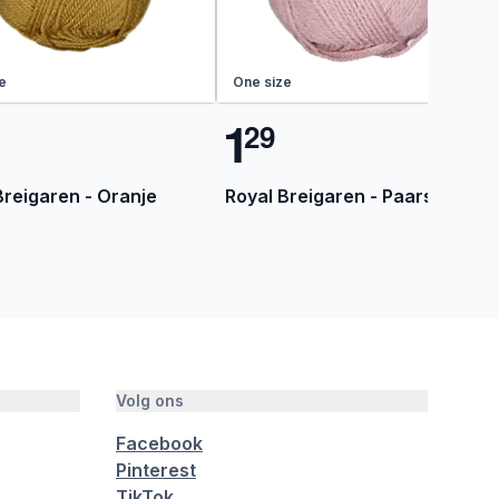
e
One size
1
2
9
Breigaren - Oranje
Royal Breigaren - Paars
Volg ons
Facebook
Pinterest
TikTok