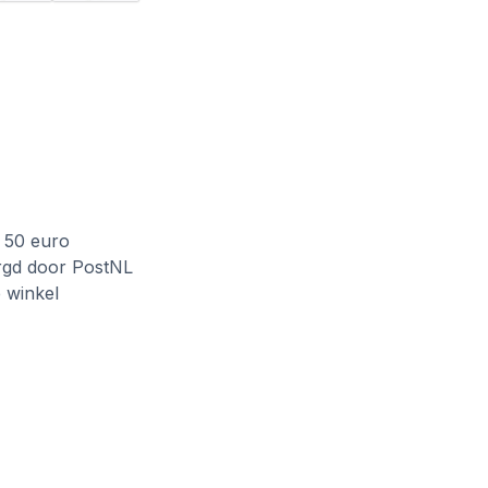
f 50 euro
rgd door PostNL
e winkel