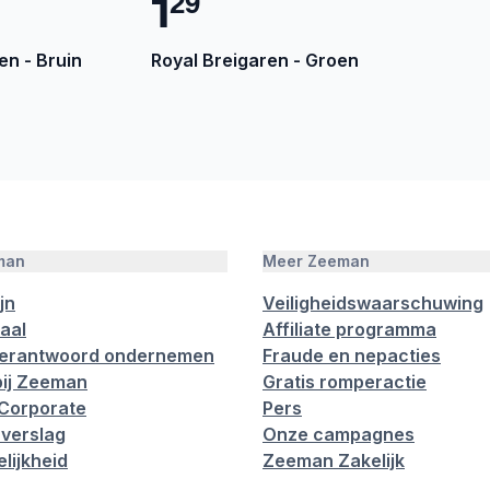
1
2
9
n - Bruin
Royal Breigaren - Groen
man
Meer Zeeman
jn
Veiligheidswaarschuwing
aal
Affiliate programma
verantwoord ondernemen
Fraude en nepacties
ij Zeeman
Gratis romperactie
Corporate
Pers
verslag
Onze campagnes
lijkheid
Zeeman Zakelijk