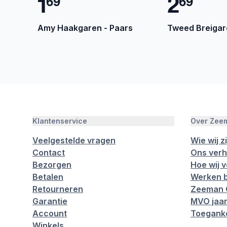
1
2
6
9
6
9
Amy Haakgaren - Paars
Tweed Breigare
Klantenservice
Over Zee
Veelgestelde vragen
Wie wij zi
Contact
Ons verh
Bezorgen
Hoe wij 
Betalen
Werken b
Retourneren
Zeeman 
Garantie
MVO jaar
Account
Toeganke
Winkels