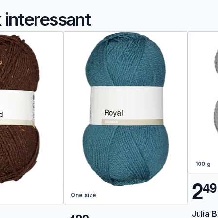
k interessant
100 g
2
4
9
One size
Julia B