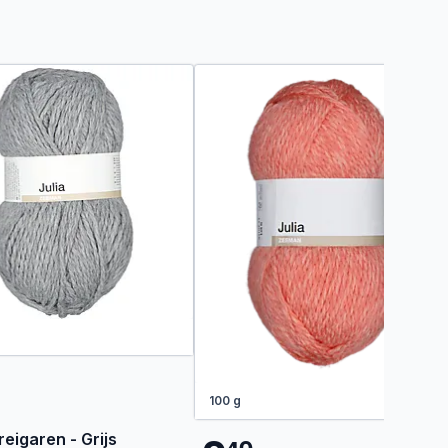
100 g
reigaren - Grijs