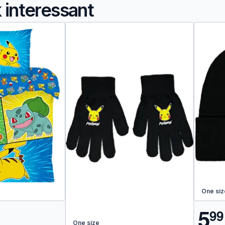
k interessant
One siz
5
9
9
One size