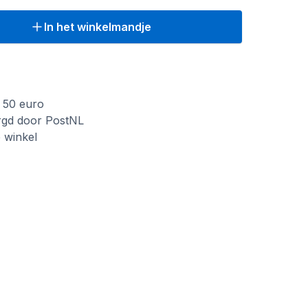
In het winkelmandje
f 50 euro
rgd door PostNL
e winkel