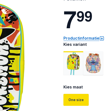
7
9
9
Productinformatie
Kies variant
Kies maat
One size