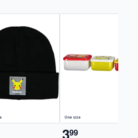
e
One size
3
9
9