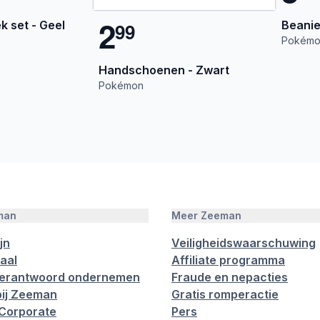
2
 set - Geel
Beanie
9
9
Pokémo
Handschoenen - Zwart
Pokémon
man
Meer Zeeman
jn
Veiligheidswaarschuwing
aal
Affiliate programma
verantwoord ondernemen
Fraude en nepacties
ij Zeeman
Gratis romperactie
Corporate
Pers