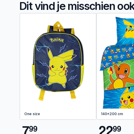
Dit vind je misschien oo
One size
140x200 cm
7
2
2
9
9
9
9