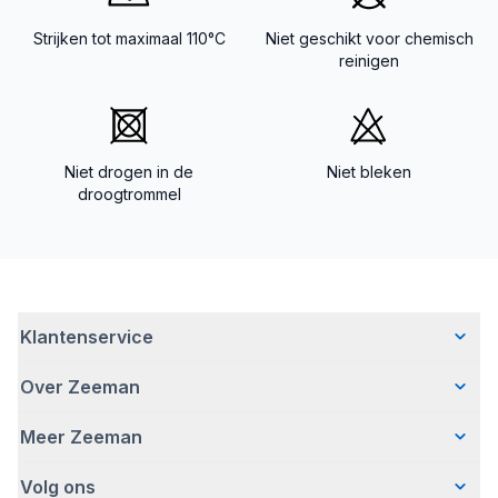
Strijken tot maximaal 110°C
Niet geschikt voor chemisch
reinigen
Niet drogen in de
Niet bleken
droogtrommel
Klantenservice
Over Zeeman
Veelgestelde vragen
Contact
Meer Zeeman
Wie wij zijn
Bezorgen
Ons verhaal
Betalen
Volg ons
Veiligheidswaarschuwing
Hoe wij verantwoord ondernemen