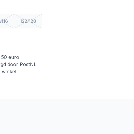
/116
122/128
f 50 euro
rgd door PostNL
e winkel