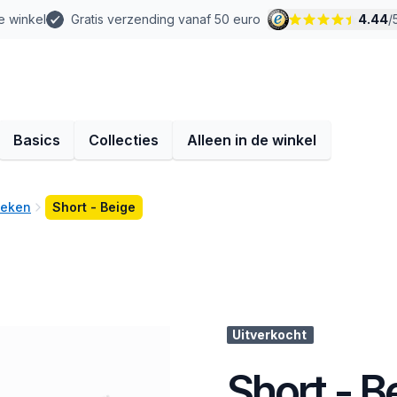
e winkel
Gratis verzending vanaf 50 euro
4.44
/
Basics
Collecties
Alleen in de winkel
oeken
Short - Beige
Uitverkocht
Short - B