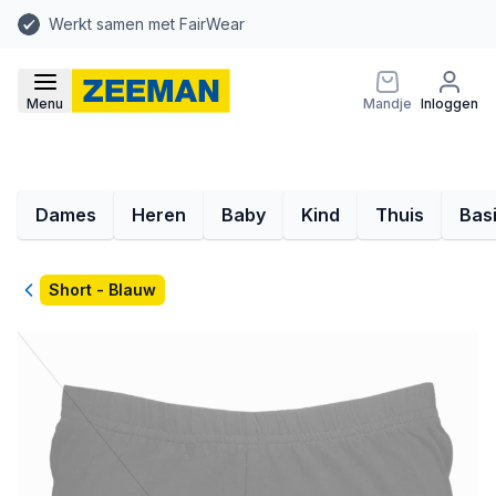
Werkt samen met FairWear
Menu
Mandje
Inloggen
Dames
Heren
Baby
Kind
Thuis
Bas
Terug
Short - Blauw