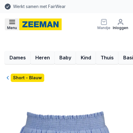
Werkt samen met FairWear
Menu
Mandje
Inloggen
Dames
Heren
Baby
Kind
Thuis
Bas
Terug
Short - Blauw