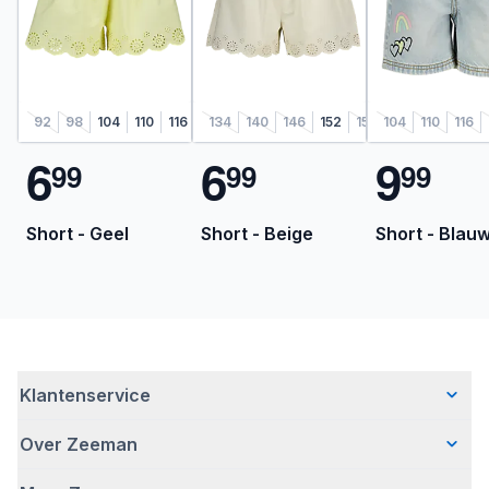
92
98
104
110
116
122
134
128
140
146
152
158
104
164
110
116
6
6
9
9
9
9
9
9
9
Short - Geel
Short - Beige
Short - Blau
Klantenservice
Over Zeeman
Veelgestelde vragen
Contact