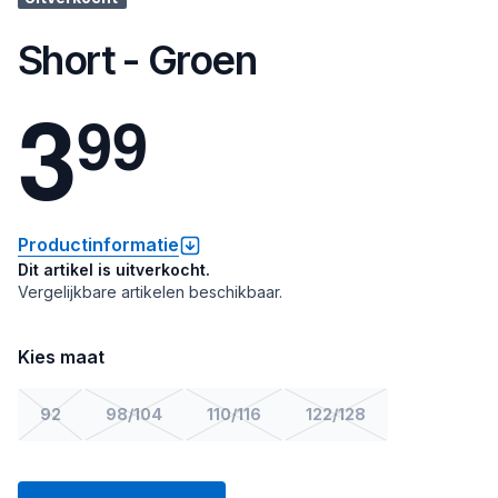
Short - Groen
3
9
9
Productinformatie
Dit artikel is uitverkocht.
Vergelijkbare artikelen beschikbaar.
Kies maat
92
98/104
110/116
122/128