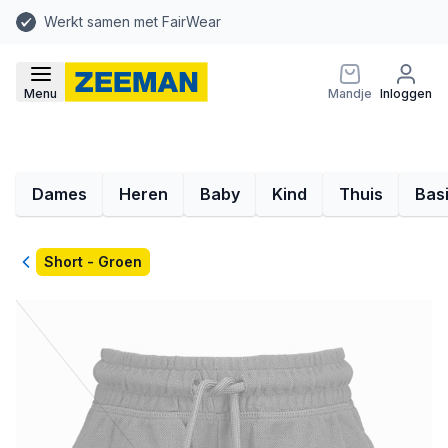
Werkt samen met FairWear
Menu
Mandje
Inloggen
Dames
Heren
Baby
Kind
Thuis
Bas
Terug
Short - Groen