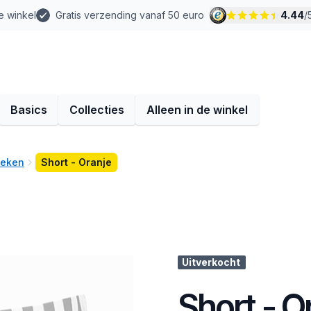
e winkel
Gratis verzending vanaf 50 euro
4.44
/
Basics
Collecties
Alleen in de winkel
oeken
Short - Oranje
Uitverkocht
Short - O