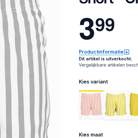
3
9
9
Productinformatie
Dit artikel is uitverkocht.
Vergelijkbare artikelen besch
Kies variant
Kies maat