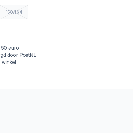
158/164
f 50 euro
rgd door PostNL
e winkel