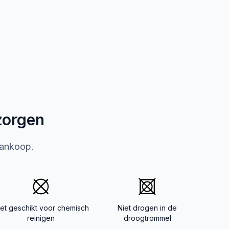
zorgen
aankoop.
iet geschikt voor chemisch
Niet drogen in de
reinigen
droogtrommel