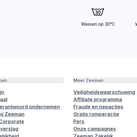
Wassen op 30°C
man
Meer Zeeman
jn
Veiligheidswaarschuwing
aal
Affiliate programma
verantwoord ondernemen
Fraude en nepacties
ij Zeeman
Gratis romperactie
Corporate
Pers
verslag
Onze campagnes
lijkheid
Zeeman Zakelijk