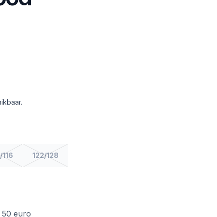
ikbaar.
/116
122/128
f 50 euro