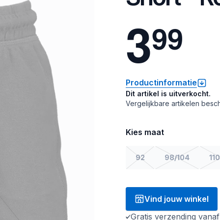
3
9
9
Productinformatie
Dit artikel is uitverkocht.
Vergelijkbare artikelen besch
Kies maat
92
98/104
110
Vind jouw winkel
Gratis verzending vana