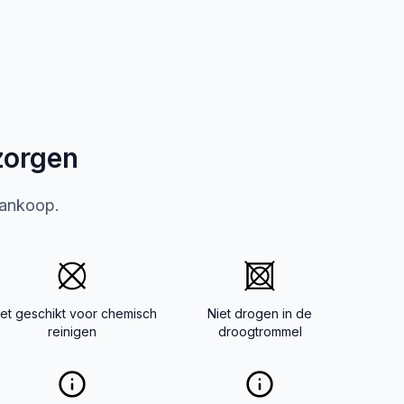
zorgen
aankoop.
iet geschikt voor chemisch
Niet drogen in de
reinigen
droogtrommel