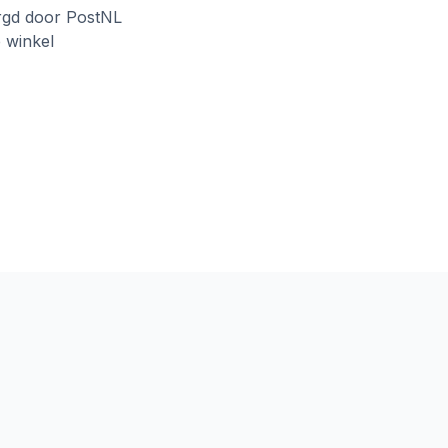
rgd door PostNL
e winkel