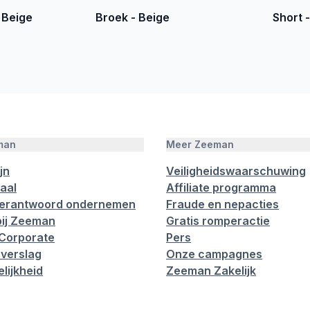
 Beige
Broek - Beige
Short 
man
Meer Zeeman
jn
Veiligheidswaarschuwing
aal
Affiliate programma
verantwoord ondernemen
Fraude en nepacties
ij Zeeman
Gratis romperactie
Corporate
Pers
verslag
Onze campagnes
lijkheid
Zeeman Zakelijk