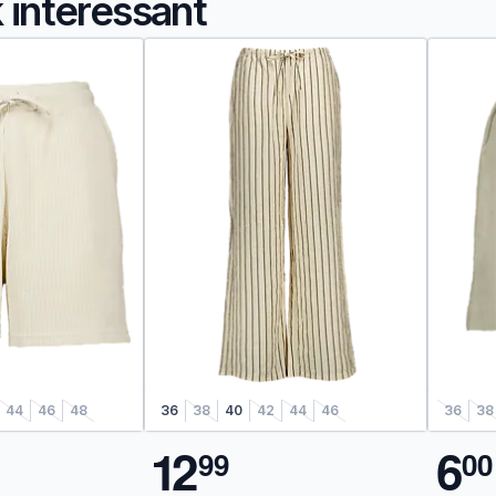
k interessant
44
46
48
36
38
40
42
44
46
36
38
1
2
6
9
9
0
0