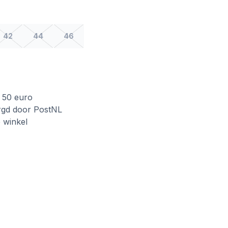
42
44
46
f 50 euro
rgd door PostNL
e winkel