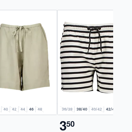
40
42
44
46
48
36/38
38/40
40/42
42/44
44/46
3
5
0