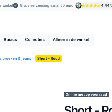
e winkel
Gratis verzending vanaf 50 euro
4.44
/
Basics
Collecties
Alleen in de winkel
 broeken & jeans
Short - Rood
Online niet op voorraad
Short - 