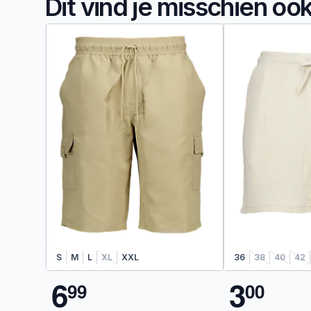
Dit vind je misschien oo
S
M
L
XL
XXL
36
38
40
42
6
3
9
9
0
0