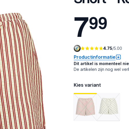
7
9
9
4.75
/
5.00
Productinformatie
Dit artikel is momenteel ni
De artikelen zijn nog wel ver
Kies variant