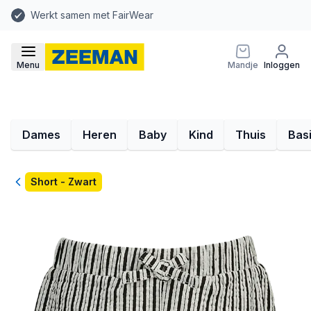
Werkt samen met FairWear
Menu
Mandje
Inloggen
Dames
Heren
Baby
Kind
Thuis
Bas
Terug
Short - Zwart