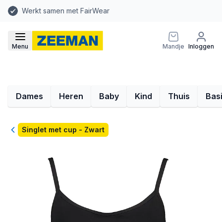
Werkt samen met FairWear
Menu
Mandje
Inloggen
Dames
Heren
Baby
Kind
Thuis
Bas
Terug
Singlet met cup - Zwart