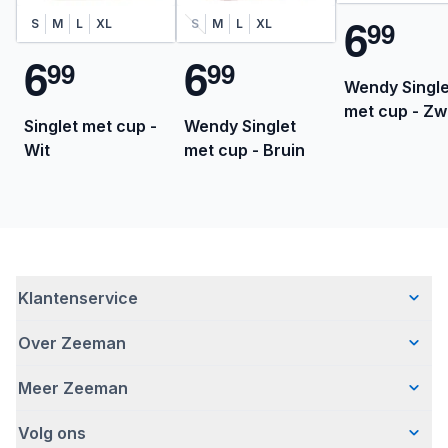
6
9
9
S
M
L
XL
S
M
L
XL
6
6
9
9
9
9
Wendy Single
met cup - Zw
Singlet met cup -
Wendy Singlet
Wit
met cup - Bruin
Klantenservice
Over Zeeman
Veelgestelde vragen
Contact
Meer Zeeman
Wie wij zijn
Bezorgen
Ons verhaal
Betalen
Volg ons
Veiligheidswaarschuwing
Hoe wij verantwoord ondernemen
Retourneren