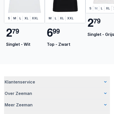
S
M
L
XL
2
7
9
S
M
L
XL
XXL
M
L
XL
XXL
2
6
7
9
9
9
Singlet - Grij
Singlet - Wit
Top - Zwart
Klantenservice
Over Zeeman
Veelgestelde vragen
Contact
Meer Zeeman
Wie wij zijn
Bezorgen
Ons verhaal
Betalen