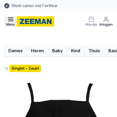
Werkt samen met FairWear
Menu
Mandje
Inloggen
Dames
Heren
Baby
Kind
Thuis
Bas
Terug
Singlet - Zwart