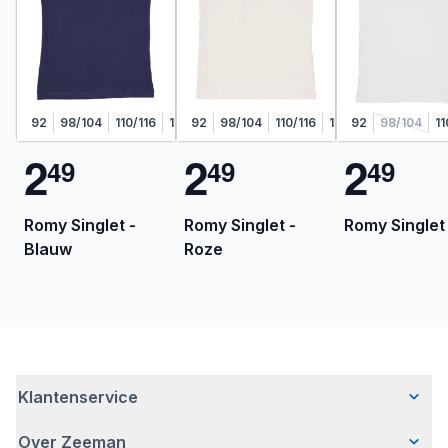
92
98/104
110/116
122/128
92
98/104
110/116
122/128
92
98/104
11
2
2
2
4
9
4
9
4
9
Romy Singlet -
Romy Singlet -
Romy Singlet 
Blauw
Roze
Klantenservice
Over Zeeman
Veelgestelde vragen